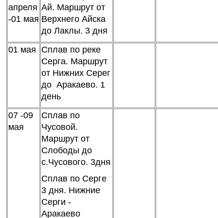
апреля
Ай. Маршрут от
-01 мая
Верхнего Айска
до Лаклы. 3 дня
01 мая
Сплав по реке
Серга. Маршрут
от Нижних Серег
до Аракаево. 1
день
07 -09
Сплав по
мая
Чусовой.
Маршрут от
Слободы до
с.Чусового. 3дня
Сплав по Серге
3 дня. Нижние
Серги -
Аракаево