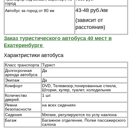
город
43-48 руб./км
Автобус за город от 80 км
(зависит от
расстояния)
Заказ туристического автобуса 40 мест в
Екатеринбурге
Характристики автобуса
Класс транспорта
Турист
Долгосрочная
Да
аренда автобуса
Экипаж
Да
Комфорт
DVD, Телевизор,тонированные стекла,
Шторки, кулер, туалет, холодильник
Количество
1 шт.
дверей:
Ремни
на всех сидениях
безопасности
Сидения
Мягкие, регулируются по углу наклона
Багаж
Багажное отделение, Полки пассажирского
салона